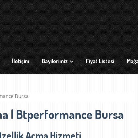
İletişim
Bayilerimiz
Fiyat Listesi
Mağ
rmance Bursa
çma | Btperformance Bursa
Özellik Açma Hizmeti