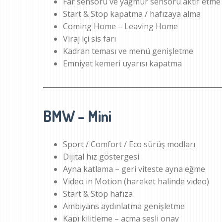
Far sensörü ve yağmur sensörü aktif etme
Start & Stop kapatma / hafızaya alma
Coming Home – Leaving Home
Viraj içi sis farı
Kadran teması ve menü genişletme
Emniyet kemeri uyarısı kapatma
BMW – Mini
Sport / Comfort / Eco sürüş modları
Dijital hız göstergesi
Ayna katlama – geri viteste ayna eğme
Video in Motion (hareket halinde video)
Start & Stop hafıza
Ambiyans aydınlatma genişletme
Kapı kilitleme – açma sesli onay