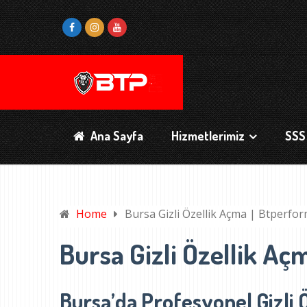
Ana Sayfa
Hizmetlerimiz
SSS
Home
Bursa Gizli Özellik Açma | Btperfo
Bursa Gizli Özellik A
Bursa’da Profesyonel Gizli 