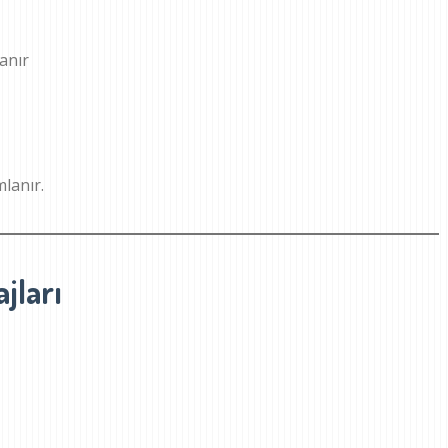
anır
lanır.
jları