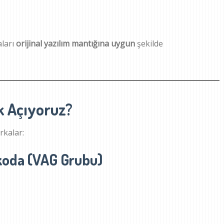
ları
orijinal yazılım mantığına uygun
şekilde
ik Açıyoruz?
rkalar:
koda (VAG Grubu)