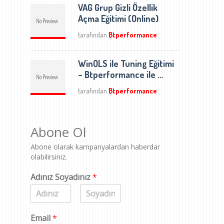
VAG Grup Gizli Özellik
Açma Eğitimi (Online)
tarafından
Btperformance
WinOLS ile Tuning Eğitimi
– Btperformance ile …
tarafından
Btperformance
Abone Ol
Abone olarak kampanyalardan haberdar
olabilirsiniz.
Adınız Soyadınız
*
A
S
d
o
Email
*
y