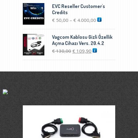
EVC Reseller Customer's
Credits
Fiyat
€
50,00
€
4.000,00
–
aralığı:
€ 50,00
Vagcom Kablosu Gizli Özellik
-
Açma Cihazı Vers. 20.4.2
€ 4.000,00
Orijinal
Şu
€
130,00
€
109,90
fiyat:
andaki
€ 130,00.
fiyat:
€ 109,90.