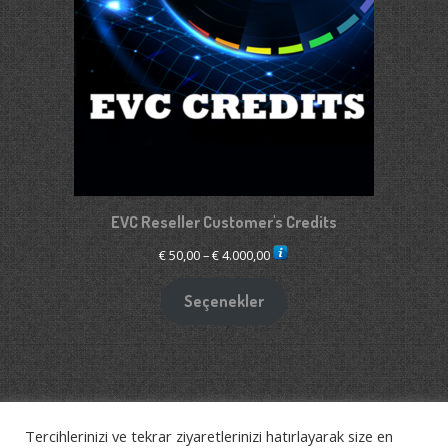
EVC Reseller Customer's Credits
Fiyat
€
50,00
–
€
4.000,00
aralığı:
€ 50,00
Seçenekler
-
€ 4.000,00
Tercihlerinizi ve tekrar ziyaretlerinizi hatırlayarak size en