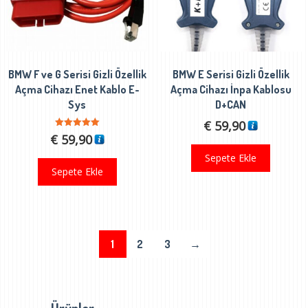
BMW F ve G Serisi Gizli Özellik
BMW E Serisi Gizli Özellik
Açma Cihazı Enet Kablo E-
Açma Cihazı İnpa Kablosu
Sys
D+CAN
€
59,90
5 üzerinden
€
59,90
5.00
oy aldı
Sepete Ekle
Sepete Ekle
1
2
3
→