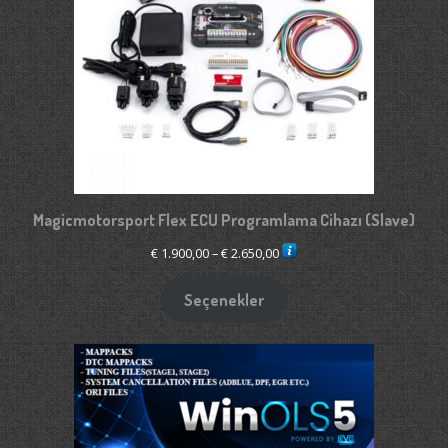
Magicmotorsport Flex ECU Programlama Cihazı (Slave)
Fiyat
€
1.900,00
–
€
2.650,00
aralığı:
€ 1.900,00
Seçenekler
-
€ 2.650,00