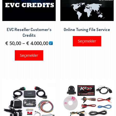
EVC Reseller Customer’s
Online Tuning File Service
Credits
Seçenekler
Fiyat
€
50,00
–
€
4.000,00
aralığı:
Bu
Seçenekler
€ 50,00
ürünün
-
birden
€ 4.000,00
fazla
varyasyonu
var.
Seçenekler
ürün
sayfasından
seçilebilir