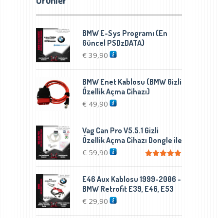
Ürünler
BMW E-Sys Programı (En
Güncel PSDzDATA)
€
39,90
BMW Enet Kablosu (BMW Gizli
Özellik Açma Cihazı)
€
49,90
Vag Can Pro V5.5.1 Gizli
Özellik Açma Cihazı Dongle ile
€
59,90
5 üzerinden
5.00
oy aldı
E46 Aux Kablosu 1999-2006 -
BMW Retrofit E39, E46, E53
€
29,90