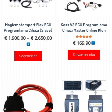
Magicmotorsport Flex ECU
Kess V2 ECU Programlama
Programlama Cihazı (Slave)
Cihazı Master Online Klon
Fiyat
€
1.900,00
–
€
2.650,00
5 üzerinden
€
169,90
aralığı:
5.00
oy aldı
€ 1.900,00
Bu
Devamını oku
Seçenekler
-
ürünün
€ 2.650,00
birden
fazla
varyasyonu
var.
Seçenekler
ürün
sayfasından
seçilebilir