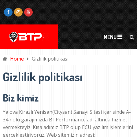
MENU
Home
Gizlilik politikası
Gizlilik politikası
Biz kimiz
Yalova Kirazlı Yenisan(Citysan) Sanayi Sitesi içerisinde A-
34 nolu garajımızda BTPerformance adı altında hizmet
vermekteyiz. Kısa adımız BTP olup ECU yazılım işlemlerini
gerçekleştiriyoruz. Web sitemizin adresi: