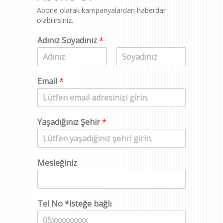
Abone olarak kampanyalardan haberdar
olabilirsiniz.
Adınız Soyadınız
*
A
S
d
o
Email
*
y
a
d
Yaşadığınız Şehir
*
Mesleğiniz
Tel No *isteğe bağlı