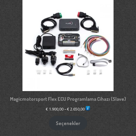
Magicmotorsport Flex ECU Programlama Cihazı (Slave)
Fiyat
€
1.900,00
–
€
2.650,00
aralığı:
€ 1.900,00
Seçenekler
-
€ 2.650,00