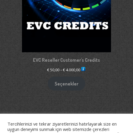
EVC Reseller Customer's Credits
Fiyat
€
50,00
–
€
4.000,00
aralığı:
€ 50,00
Seçenekler
-
€ 4.000,00
Tercihlerinizi ve tekrar ziyaretlerinizi hatırlayarak size en
2026©
Btperformance - ChipTuning&Garage
uygun deneyimi sunmak için web sitemizde çerezleri