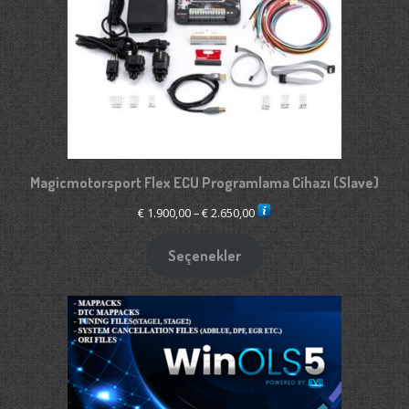
Magicmotorsport Flex ECU Programlama Cihazı (Slave)
Fiyat
€
1.900,00
–
€
2.650,00
aralığı:
€ 1.900,00
Seçenekler
-
€ 2.650,00