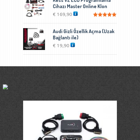
Kess V2 ECU Programlama
-
Cihazı Master Online Klon
€ 2.650,00
€
169,90
5 üzerinden
5.00
oy aldı
Audi Gizli Özellik Açma (Uzak
Bağlantı ile)
€
19,90