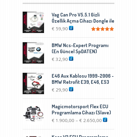
Seçenekler
ürün
Vag Can Pro V5.5.1 Gizli
sayfasından
Özellik Açma Cihazı Dongle ile
seçilebilir
€
59,90
5 üzerinden
5.00
oy aldı
BMW Ncs-Expert Programı
(En Güncel SpDATEN)
€
32,90
E46 Aux Kablosu 1999-2006 -
BMW Retrofit E39, E46, E53
€
29,90
Magicmotorsport Flex ECU
Programlama Cihazı (Slave)
Fiyat
€
1.900,00
€
2.650,00
–
aralığı:
€ 1.900,00