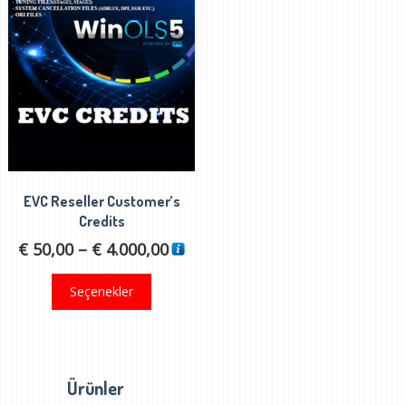
EVC Reseller Customer’s
Credits
Fiyat
€
50,00
–
€
4.000,00
aralığı:
Bu
Seçenekler
€ 50,00
ürünün
-
birden
€ 4.000,00
fazla
varyasyonu
Ürünler
var.