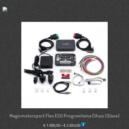
Magicmotorsport Flex ECU Programlama Cihazı (Slave)
Fiyat
€
1.900,00
–
€
2.650,00