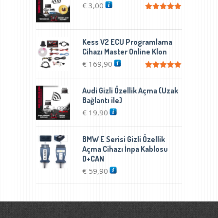
€
3,00
5 üzerinden
5.00
oy aldı
Kess V2 ECU Programlama
Cihazı Master Online Klon
€
169,90
5 üzerinden
5.00
oy aldı
Audi Gizli Özellik Açma (Uzak
Bağlantı ile)
€
19,90
BMW E Serisi Gizli Özellik
Açma Cihazı İnpa Kablosu
D+CAN
€
59,90