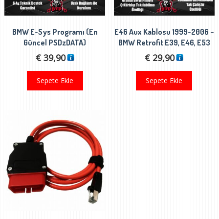
BMW E-Sys Programı (En
E46 Aux Kablosu 1999-2006 –
Güncel PSDzDATA)
BMW Retrofit E39, E46, E53
€
39,90
€
29,90
Sepete Ekle
Sepete Ekle