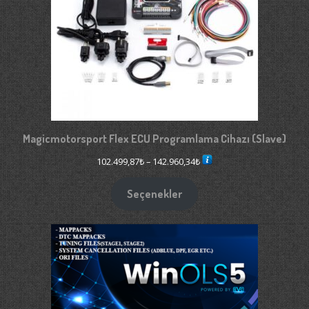
Magicmotorsport Flex ECU Programlama Cihazı (Slave)
Fiyat
102.499,87
₺
–
142.960,34
₺
aralığı:
102.499,87₺
Seçenekler
-
142.960,34₺