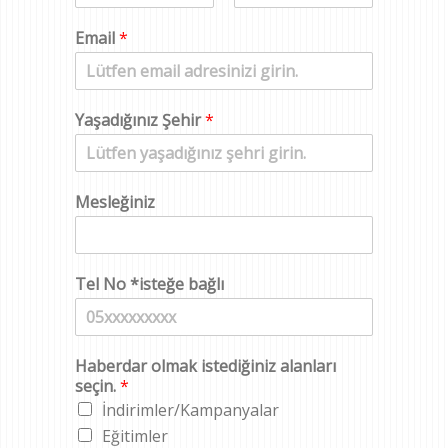
A
S
d
o
Email
*
y
a
d
Yaşadığınız Şehir
*
Mesleğiniz
Tel No *isteğe bağlı
Haberdar olmak istediğiniz alanları
seçin.
*
İndirimler/Kampanyalar
Eğitimler