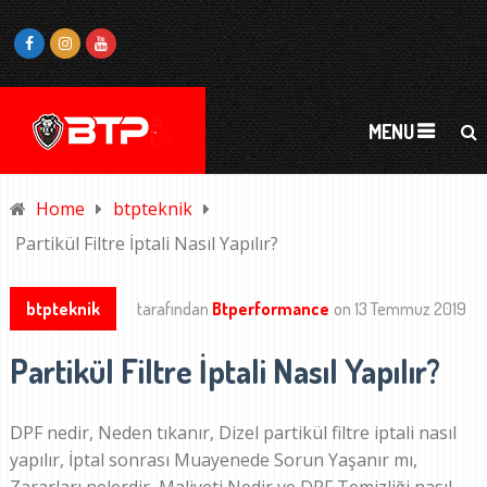
MENU
Home
btpteknik
Partikül Filtre İptali Nasıl Yapılır?
btpteknik
tarafından
Btperformance
on
13 Temmuz 2019
Partikül Filtre İptali Nasıl Yapılır?
DPF nedir, Neden tıkanır, Dizel partikül filtre iptali nasıl
yapılır, İptal sonrası Muayenede Sorun Yaşanır mı,