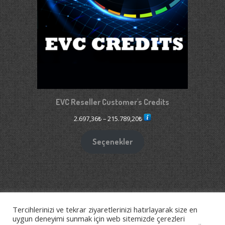
EVC Reseller Customer's Credits
Fiyat
2.697,36
₺
–
215.789,20
₺
aralığı:
2.697,36₺
Seçenekler
-
215.789,20₺
Tercihlerinizi ve tekrar ziyaretlerinizi hatırlayarak size en
2026©
Btperformance - ChipTuning&Garage
uygun deneyimi sunmak için web sitemizde çerezleri