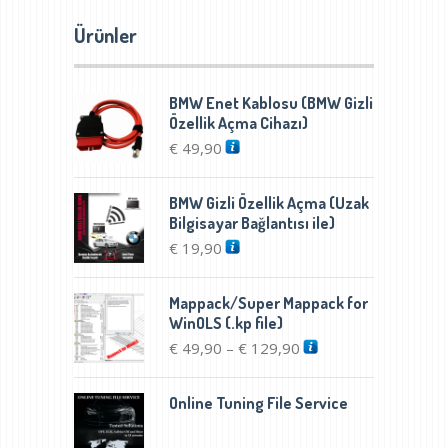
varyas
Ürünler
var.
Seçenek
ürün
BMW Enet Kablosu (BMW Gizli
sayfası
Özellik Açma Cihazı)
seçilebil
€
49,90
BMW Gizli Özellik Açma (Uzak
Bilgisayar Bağlantısı ile)
€
19,90
Mappack/Super Mappack for
WinOLS (.kp file)
Fiyat
€
49,90
€
129,90
–
aralığı:
€ 49,90
Online Tuning File Service
-
€ 129,90