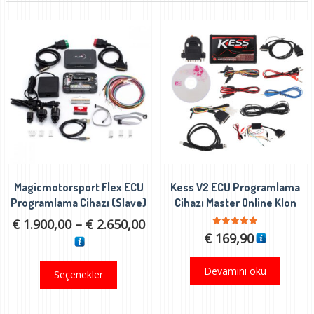
Magicmotorsport Flex ECU
Kess V2 ECU Programlama
Programlama Cihazı (Slave)
Cihazı Master Online Klon
Fiyat
€
1.900,00
–
€
2.650,00
5 üzerinden
€
169,90
aralığı:
5.00
oy aldı
€ 1.900,00
Bu
Devamını oku
Seçenekler
-
ürünün
€ 2.650,00
birden