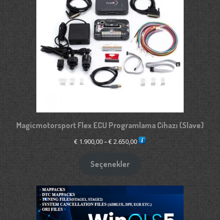
Magicmotorsport Flex ECU Programlama Cihazı (Slave)
Fiyat
€
1.900,00
–
€
2.650,00
aralığı:
€ 1.900,00
Seçenekler
-
€ 2.650,00