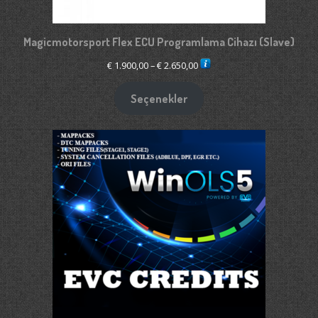
Magicmotorsport Flex ECU Programlama Cihazı (Slave)
Fiyat
€
1.900,00
–
€
2.650,00
aralığı:
€ 1.900,00
Seçenekler
-
€ 2.650,00