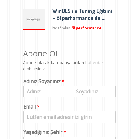
WinOLS ile Tuning Eğitimi
– Btperformance ile …
tarafından
Btperformance
Abone Ol
Abone olarak kampanyalardan haberdar
olabilirsiniz.
Adınız Soyadınız
*
A
S
d
o
Email
*
y
a
d
Yaşadığınız Şehir
*