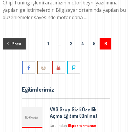
Chip Tuning işlemi aracınızın motor beyni yazılımına
yapılan geliştirmelerdir. Bilgisayar ortamında yapılan bu
düzenlemeler sayesinde motor daha …
Yazı
Prev
1
…
3
4
5
6
sayfalaması
Eğitimlerimiz
VAG Grup Gizli Özellik
Açma Eğitimi (Online)
tarafından
Btperformance