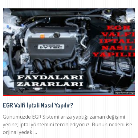
EGR Valfi İptali Nasıl Yapılır?
Günümüzde EGR Sistemi arıza yaptığı zaman değişimi
yerine; iptal yöntemini tercih ediyoruz. Bunun nedeni ise
orjinal yedek …