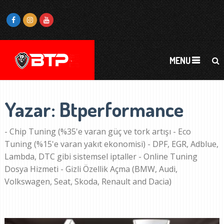
MENU
Yazar:
Btperformance
- Chip Tuning (%35'e varan güç ve tork artışı - Eco
Tuning (%15'e varan yakıt ekonomisi) - DPF, EGR, Adblue,
Lambda, DTC gibi sistemsel iptaller - Online Tuning
Dosya Hizmeti - Gizli Özellik Açma (BMW, Audi,
Volkswagen, Seat, Skoda, Renault and Dacia)