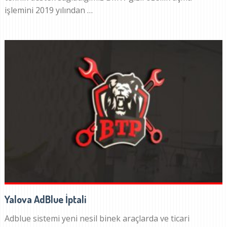
işlemini 2019 yılından …
Yalova AdBlue İptali
Adblue sistemi yeni nesil binek araçlarda ve ticari