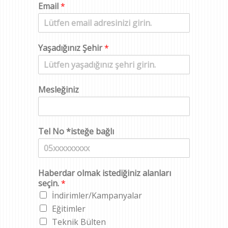
d
o
Email
*
y
a
d
Yaşadığınız Şehir
*
Mesleğiniz
Tel No *isteğe bağlı
Haberdar olmak istediğiniz alanları
seçin.
*
İndirimler/Kampanyalar
Eğitimler
Teknik Bülten