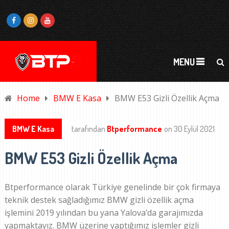
MENU
Home
BMW E Kasa
BMW E53 Gizli Özellik Açma
BMW E Kasa
tarafından
Btperformance
on
30 Eylül 2021
BMW E53 Gizli Özellik Açma
Btperformance olarak Türkiye genelinde bir çok firmaya
teknik destek sağladığımız BMW gizli özellik açma
işlemini 2019 yılından bu yana Yalova’da garajımızda
yapmaktayız. BMW üzerine yaptığımız işlemler gizli