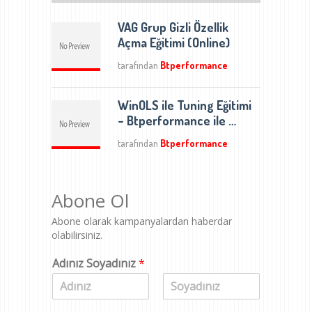
VAG Grup Gizli Özellik
Açma Eğitimi (Online)
tarafından
Btperformance
WinOLS ile Tuning Eğitimi
– Btperformance ile …
tarafından
Btperformance
Abone Ol
Abone olarak kampanyalardan haberdar
olabilirsiniz.
Adınız Soyadınız
*
A
S