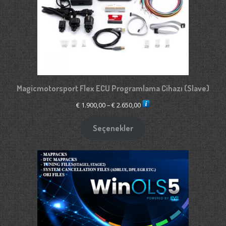
Magicmotorsport Flex ECU Programlama Cihazı (Slave)
Fiyat
€
1.900,00
–
€
2.650,00
aralığı:
€ 1.900,00
Seçenekler
-
€ 2.650,00