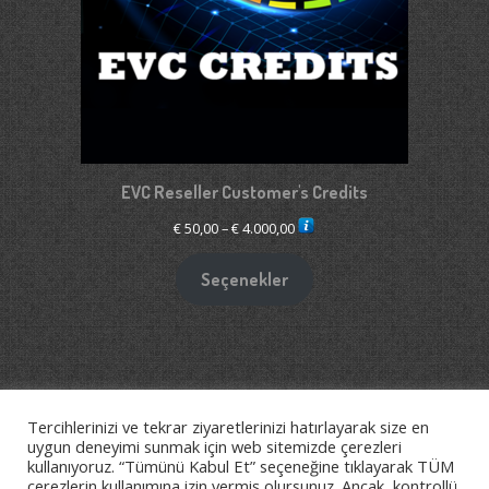
EVC Reseller Customer's Credits
Fiyat
€
50,00
–
€
4.000,00
aralığı:
€ 50,00
Seçenekler
-
€ 4.000,00
Tercihlerinizi ve tekrar ziyaretlerinizi hatırlayarak size en
2026©
Btperformance - ChipTuning&Garage
uygun deneyimi sunmak için web sitemizde çerezleri
kullanıyoruz. “Tümünü Kabul Et” seçeneğine tıklayarak TÜM
çerezlerin kullanımına izin vermiş olursunuz. Ancak, kontrollü