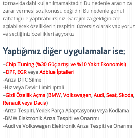
tornavida dahi kullanılmamaktadır. Bu nedenle aracınıza
zarar vermesi söz konusu değildir. Bu nedenle gönül
rahatlığı ile yaptırabilirsiniz. Garajımıza geldiğinizde
açılabilecek özelliklerin tespitini ücretsiz olarak yapıyoruz
ve seçtiğiniz özellikleri açıyoruz.
Yaptığımız diğer uygulamalar ise;
–
Chip Tuning (%30 Güç artışı ve %10 Yakıt Ekonomisi)
–
DPF, EGR
veya
Adblue İptalleri
-Arıza DTC Silme
-Hız veya Devir Limiti İptali
–
Gizli Özellik Açma
(
BMW
,
Volkswagen
,
Audi
,
Seat, Skoda
,
Renault veya Dacia
)
-Arıza Tespiti, Yedek Parça Adaptasyonu veya Kodlama
-BMW Elektronik Arıza Tespiti ve Onarımı
-Audi ve Volkswagen Elektronik Arıza Tespiti ve Onarımı