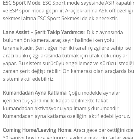
ESC Sport Mode:
ESC Sport mode sayesinde ASR kapatılır
ve ESP spor moda geçirilir. Araç ekranına ASR off özelliği
sekmesi altına ESC Sport Sekmesi de eklenecektir.
Lane Assist – Şerit Takip Yardımcısı:
Dikiz aynasında
bulunan ön kamera, araç seyir halinde iken yolu
taramaktadır. Şerit eğer her iki taraflı çizgilere sahip ise
aracı bu iki çizgi arasında tutmak için ufak dokunuşlar
yapar. Bu sistem sürücüyü engellemez ve sürücü istediği
zaman şerit değiştirebilir. Ön kamerası olan araçlarda bu
sistemi aktif edebiliriz.
Kumandadan Ayna Katlama:
Çoğu modelde aynalar
içeriden tuş yardımı ile kapatılabilmekte fakat
kumandadan aktivasyonu yapılmamış durumdadır.
Kumandadan ayna katlama özelliğini aktif edebiliyoruz.
Coming Home/Leaving Home:
Aracı gece parkettiğinizde
30 saniye boyunca yolunuzu aydınlatmak için farlar veya