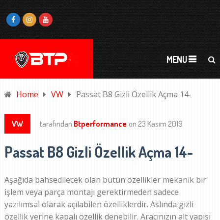
MENU
Home
VW
Passat B8 Gizli Özellik Açma 14-
VW
tarafından
Btperformance
on
23 Kasım 2019
Passat B8 Gizli Özellik Açma 14-
Aşağıda bahsedilecek olan bütün özellikler mekanik bir
işlem veya parça montajı gerektirmeden sadece
yazılımsal olarak açılabilen özelliklerdir. Aslında gizli
özellik yerine kapalı özellik denebilir. Aracınızın alt yapısı