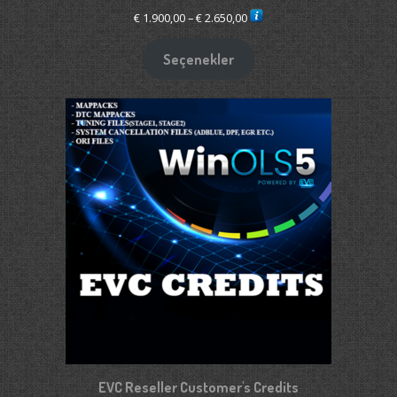
Fiyat
€
1.900,00
–
€
2.650,00
aralığı:
€ 1.900,00
Seçenekler
-
€ 2.650,00
EVC Reseller Customer's Credits