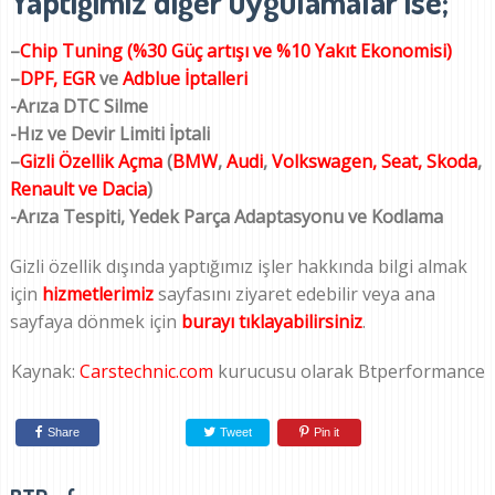
Yaptığımız diğer uygulamalar ise;
–
Chip Tuning (%30 Güç artışı ve %10 Yakıt Ekonomisi)
–
DPF, EGR
ve
Adblue İptalleri
-Arıza DTC Silme
-Hız ve Devir Limiti İptali
–
Gizli Özellik Açma
(
BMW
,
Audi
,
Volkswagen,
Seat, Skoda
,
Renault ve Dacia
)
-Arıza Tespiti, Yedek Parça Adaptasyonu ve Kodlama
Gizli özellik dışında yaptığımız işler hakkında bilgi almak
için
hizmetlerimiz
sayfasını ziyaret edebilir veya ana
sayfaya dönmek için
burayı tıklayabilirsiniz
.
Kaynak:
Carstechnic.com
kurucusu olarak Btperformance
Share
Tweet
Pin it