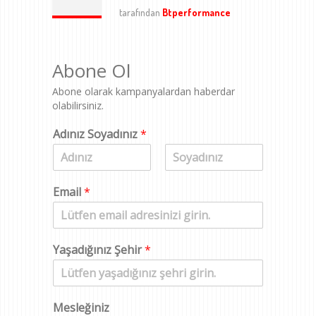
tarafından
Btperformance
Abone Ol
Abone olarak kampanyalardan haberdar
olabilirsiniz.
Adınız Soyadınız
*
A
S
d
o
Email
*
y
a
d
Yaşadığınız Şehir
*
Mesleğiniz